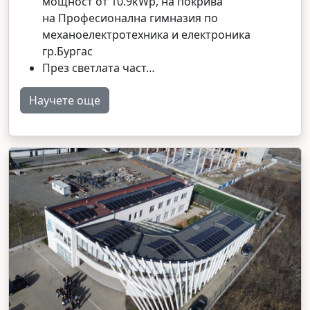
мощност от 10.9kWp, на покрива
на Професионална гимназия по
механоелектротехника и електроника
гр.Бургас
През светлата част…
Научете още