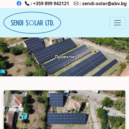
:
+359 899 942121
:
sendi-solar@abv.bg
Проекти