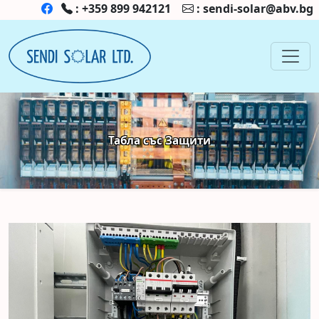
:
+359 899 942121
:
sendi-solar@abv.bg
Табла със Защити