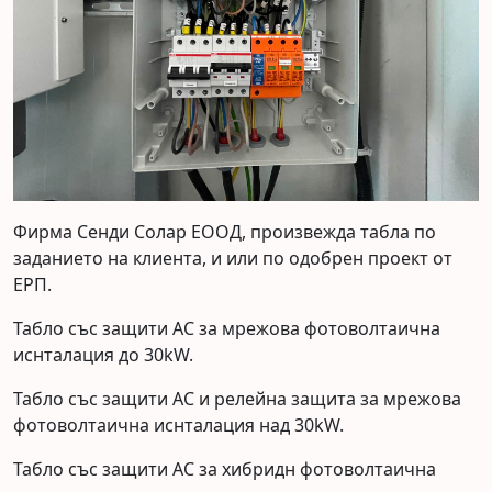
Фирма Сенди Солар ЕООД, произвежда табла по
заданието на клиента, и или по одобрен проект от
ЕРП.
Табло със защити AC за мрежова фотоволтаична
иснталация до 30kW.
Табло със защити AC и релейна защита за мрежова
фотоволтаична иснталация над 30kW.
Табло със защити AC за хибридн фотоволтаична