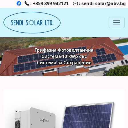
:
+359 899 942121
:
sendi-solar@abv.bg
Трифазна Фотоволтаична
Система 10 kWp със
Система за Съхранение