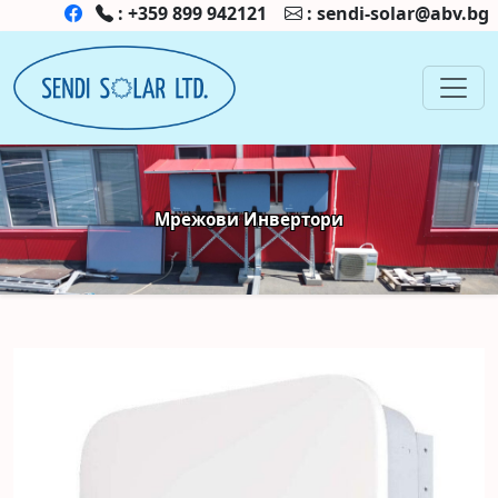
:
+359 899 942121
:
sendi-solar@abv.bg
Мрежови Инвертори