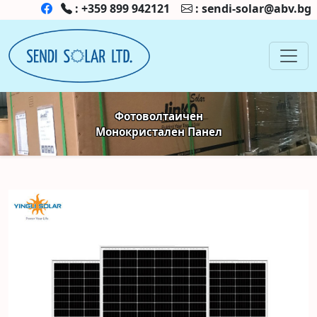
:
+359 899 942121
:
sendi-solar@abv.bg
Фотоволтаичен
Монокристален Панел