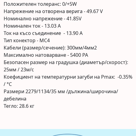
Положителен толеранс: 0/+5W
Напрежение на отворена верига - 49.67 V
Номинално напрежение - 41.85V
Номинален ток - 13.03 А
Ток на късо съединение - 13.90 А
Тип конектор - MC4
Кабели (размер/сечение): 300мм/4мм2
Максимално натоварване - 5400 PA
Безопасен размер на градушка (диаметър/скорост):
25мм / 23м/с
Коефициент на температурни загуби на Pmax: -0.35%
/ °C
Размери 2279/1134/35 мм /дължина/широчина/
дебелина
Тегло: 28.6 кг