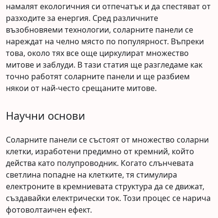
намалят екологичния си отпечатък и да спестяват от
разходите за енергия. Сред различните
възобновяеми технологии, соларните панели се
нареждат на челно място по популярност. Въпреки
това, около тях все още циркулират множество
митове и заблуди. В тази статия ще разгледаме как
точно работят соларните панели и ще разбием
някои от най-често срещаните митове.
Научни основи
Соларните панели се състоят от множество соларни
клетки, изработени предимно от кремний, който
действа като полупроводник. Когато слънчевата
светлина попадне на клетките, тя стимулира
електроните в кремниевата структура да се движат,
създавайки електрически ток. Този процес се нарича
фотоволтаичен ефект.