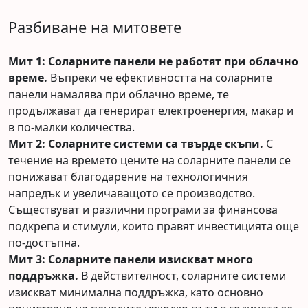
Разбиване на митовете
Мит 1: Соларните панели не работят при облачно
време.
Въпреки че ефективността на соларните
панели намалява при облачно време, те
продължават да генерират електроенергия, макар и
в по-малки количества.
Мит 2: Соларните системи са твърде скъпи.
С
течение на времето цените на соларните панели се
понижават благодарение на технологичния
напредък и увеличаващото се производство.
Съществуват и различни програми за финансова
подкрепа и стимули, които правят инвестицията още
по-достъпна.
Мит 3: Соларните панели изискват много
поддръжка.
В действителност, соларните системи
изискват минимална поддръжка, като основно